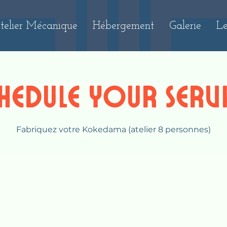
telier Mécanique
Hébergement
Galerie
Le
hedule your serv
Fabriquez votre Kokedama (atelier 8 personnes)