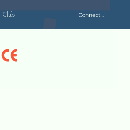
 Club
Connectez-vous
ice