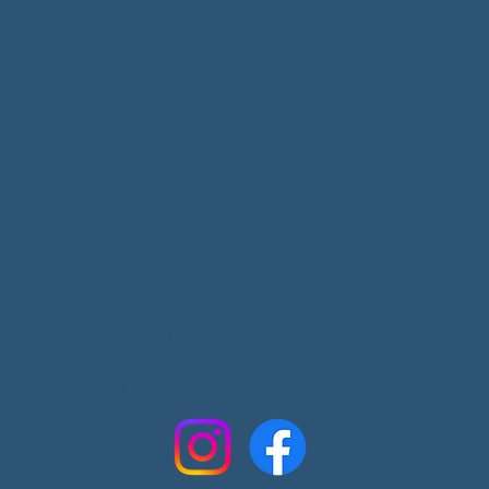
OTTO
CLUB
contact@ottoclub.fr
Tel: 06 81 28 09 92
930B Ldt Montlouis
72510 Pontvallain