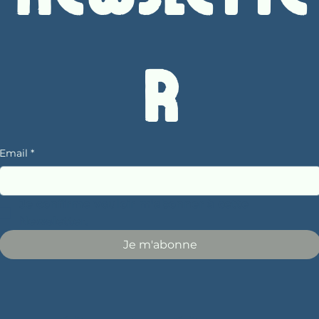
r
Email
*
Je confirme vouloir m'abonner à cette 
Newsletter.
Je m'abonne