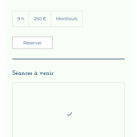
250
euros
9 h
9
250 €
Montlouis
h
Réserver
Séances à venir