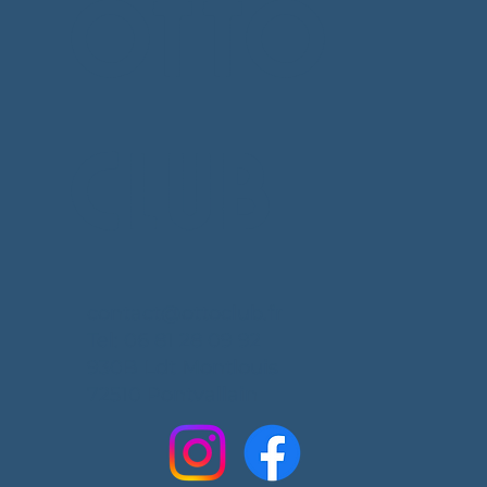
OTTO
CLUB
contact@ottoclub.fr
Tel: 06 81 28 09 92
930B Ldt Montlouis
72510 Pontvallain